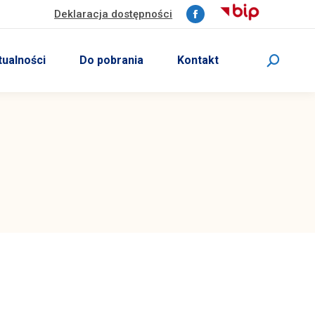
Deklaracja dostępności
Facebook
page
opens
tualności
Do pobrania
Kontakt
Szukaj:
in
new
window